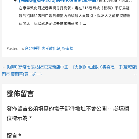
週末的夜晚，與友人
在忠孝敦化附近巷弄間尋覓晚餐，走在216巷時被《穗科》手打烏龍
麵的招牌和店門口透明櫥窗內的製麵人員吸引，與友人之前都沒聽過
這間店，所以就決定進去試試味道囉！ ...
Posted in:
台北捷運
,
忠孝敦化站
,
板南線
Post
←
[咖啡][新店七張站]星巴克新店中正
[火鍋][中山國小]壽喜燒一丁(雙城店)
門市 慶開幕(買一送一)
→
navigation
發佈留言
發佈留言必須填寫的電子郵件地址不會公開。
必填欄
位標示為
*
留言
*