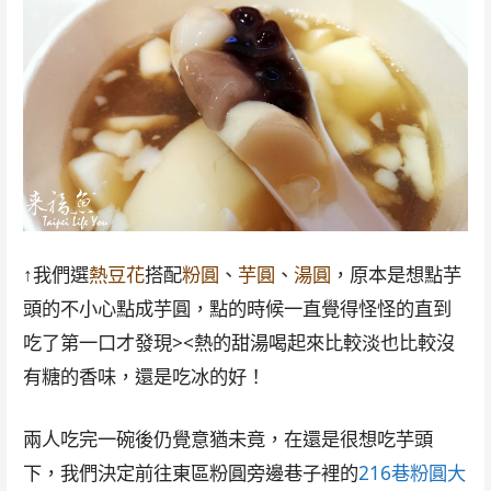
↑我們選
熱豆花
搭配
粉圓
、
芋圓
、
湯圓
，原本是想點芋
頭的不小心點成芋圓，點的時候一直覺得怪怪的直到
吃了第一口才發現><熱的甜湯喝起來比較淡也比較沒
有糖的香味，還是吃冰的好！
兩人吃完一碗後仍覺意猶未竟，在還是很想吃芋頭
下，我們決定前往東區粉圓旁邊巷子裡的
216巷粉圓大