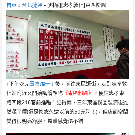
首頁
»
台北捷運
»
[甜品][忠孝敦化]東區粉圓
↑下午吃完
壽喜燒一丁
後，前往東區逛街，走到忠孝敦
化站附近又開始嘴饞想吃
《東區粉圓》
，便往忠孝東
路四段216巷前進啦！記得兩、三年東區粉圓裝潢後雖
然漲了價(還是懷念久遠以前的50元阿！)，但店面空間
變得很明亮舒服，整體感覺還不錯