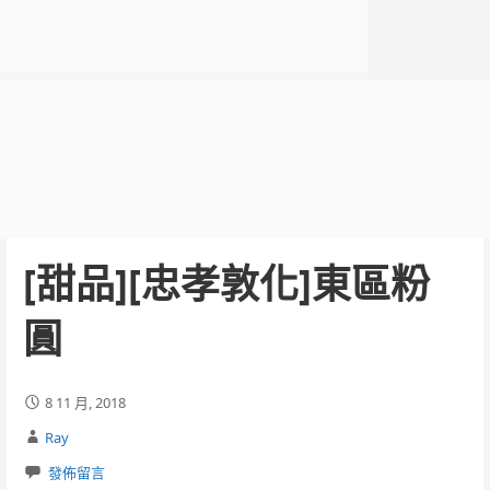
[甜品][忠孝敦化]東區粉
圓
8 11 月, 2018
Ray
發佈留言