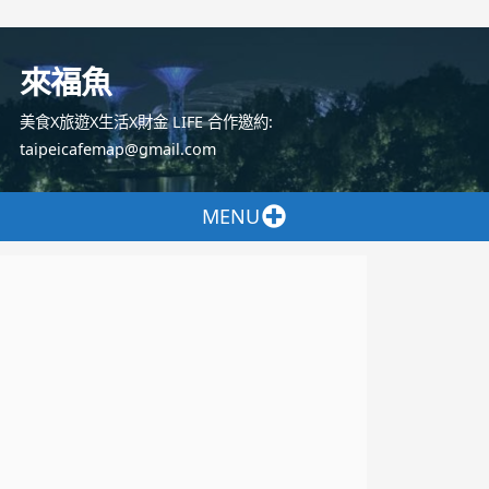
跳
至
來福魚
主
要
美食X旅遊X生活X財金 LIFE 合作邀約:
內
taipeicafemap@gmail.com
容
MENU