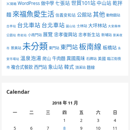
世貿101站
七張站
中山站
乾拌
WordPress 做中學
3C開箱
來福魚愛生活
其他
麵
公館站
信義安和站
動物園站
台北車站
台北車站
大坪林站
士林站
古亭站
圓山站
大安森林
展覽
忠孝復興站
忠孝新生站
小南門站
新埔站
公園站
奇岩站
景美夜
未分類
板南線
東門站
板橋站
景美站
東門站
市
永
溫泉泡湯
異國風味
爬山
牛肉麵
美國
石牌站
臨江街夜
安市場站
象山站
韓式
複合式餐飲
西門站
麵線
市
頂溪站
Calendar
2018 年 11 月
一
二
三
四
五
六
日
1
2
3
4
5
6
7
8
9
10
11