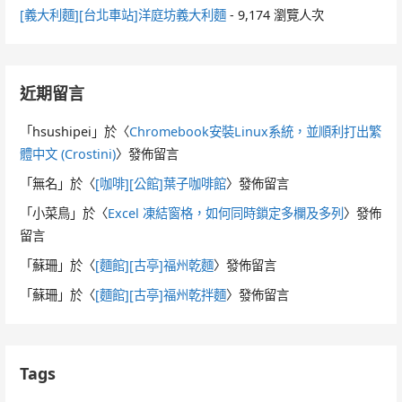
[義大利麵][台北車站]洋庭坊義大利麵
- 9,174 瀏覽人次
近期留言
「
hsushipei
」於〈
Chromebook安裝Linux系統，並順利打出繁
體中文 (Crostini)
〉發佈留言
「
無名
」於〈
[咖啡][公館]葉子咖啡館
〉發佈留言
「
小菜鳥
」於〈
Excel 凍結窗格，如何同時鎖定多欄及多列
〉發佈
留言
「
蘇珊
」於〈
[麵館][古亭]福州乾麵
〉發佈留言
「
蘇珊
」於〈
[麵館][古亭]福州乾拌麵
〉發佈留言
Tags