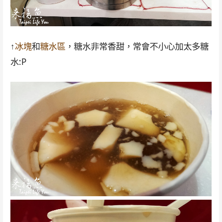
↑
冰塊
和
糖水區
，糖水非常香甜，常會不小心加太多糖
水:P