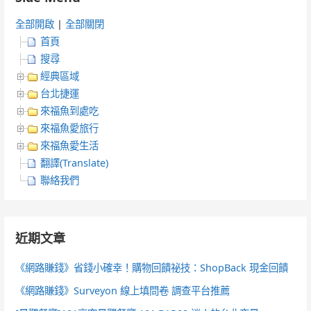
全部開啟
|
全部關閉
首頁
搜尋
經典區域
台北捷運
來福魚到處吃
來福魚愛旅行
來福魚愛生活
翻譯(Translate)
聯絡我們
近期文章
《網路賺錢》省錢小確幸！購物回饋祕技：ShopBack 現金回饋
《網路賺錢》Surveyon 線上填問卷 調查平台推薦