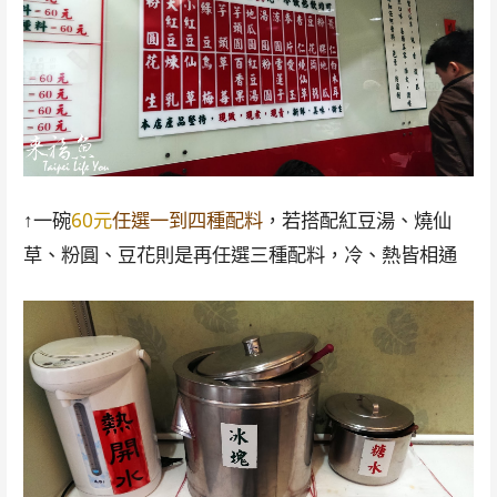
↑一碗
60元
任選一到四種配料
，若搭配紅豆湯、燒仙
草、粉圓、豆花則是再任選三種配料，冷、熱皆相通