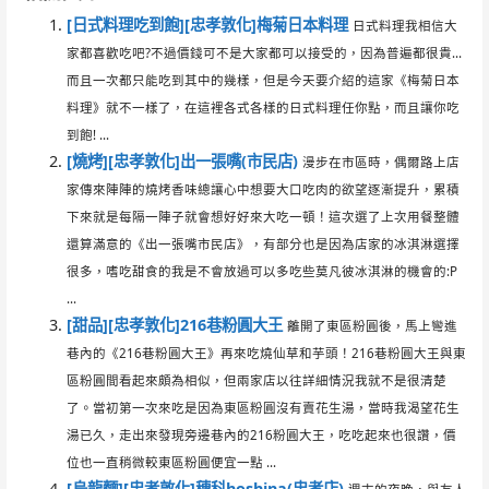
[日式料理吃到飽][忠孝敦化]梅菊日本料理
日式料理我相信大
家都喜歡吃吧?不過價錢可不是大家都可以接受的，因為普遍都很貴…
而且一次都只能吃到其中的幾樣，但是今天要介紹的這家《梅菊日本
料理》就不一樣了，在這裡各式各樣的日式料理任你點，而且讓你吃
到飽! ...
[燒烤][忠孝敦化]出一張嘴(市民店)
漫步在市區時，偶爾路上店
家傳來陣陣的燒烤香味總讓心中想要大口吃肉的欲望逐漸提升，累積
下來就是每隔一陣子就會想好好來大吃一頓！這次選了上次用餐整體
還算滿意的《出一張嘴市民店》，有部分也是因為店家的冰淇淋選擇
很多，嗜吃甜食的我是不會放過可以多吃些莫凡彼冰淇淋的機會的:P
...
[甜品][忠孝敦化]216巷粉圓大王
離開了東區粉圓後，馬上彎進
巷內的《216巷粉圓大王》再來吃燒仙草和芋頭！216巷粉圓大王與東
區粉圓間看起來頗為相似，但兩家店以往詳細情況我就不是很清楚
了。當初第一次來吃是因為東區粉圓沒有賣花生湯，當時我渴望花生
湯已久，走出來發現旁邊巷內的216粉圓大王，吃吃起來也很讚，價
位也一直稍微較東區粉圓便宜一點 ...
[烏龍麵][忠孝敦化]穗科hoshina(忠孝店)