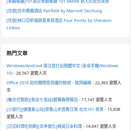
[景觀餐廳]101高空景觀餐廳 101 BAR88 迷人的台北夜景
[住宿]台中萬楓酒店 Fairfield by Marriott Taichung
[住宿]林口亞昕福朋喜來登酒店 Four Points by Sheraton
Linkou
熱門文章
Windows/Android 用注音打出簡體中文 (安卓手機/Windows
10)
- 26,567 瀏覽人次
Office 2016 如何關閉受保護的檢視、啟用編輯
- 22,363 瀏覽人
次
[複合式餐飲][新店七張站]碧蘿春簡餐店
- 17,147 瀏覽人次
[小旅行][捷運象山站]登象山步道看日落 台北101 夜景
- 15,838
瀏覽人次
[日式料理吃到飽][忠孝敦化]梅菊日本料理
- 14,647 瀏覽人次