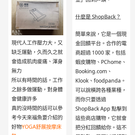
什麼是 ShopBack？
簡單來說，它是一個現
現代人工作壓力大，又
金回饋平台。合作的電
缺乏運動，久而久之就
商超過 1000 家，包括
會造成肌肉痠痛、渾身
蝦皮購物、PChome、
無力
Booking.com、
所以有時間的話，工作
Klook、foodpanda。
之餘多做運動，對身體
可以說橫跨各種業種，
會健康許多
而你只要透過
真的沒時間的話可以參
ShopBack App 點擊到
考今天來福魚要介紹的
這些商店購物，它就會
好物
YOGA舒展按摩床
把分紅回饋給你。這不