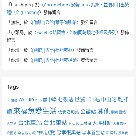
「
hsushipei
」於〈
Chromebook安裝Linux系統，並順利打出繁
體中文 (Crostini)
〉發佈留言
「
無名
」於〈
[咖啡][公館]葉子咖啡館
〉發佈留言
「
小菜鳥
」於〈
Excel 凍結窗格，如何同時鎖定多欄及多列
〉發佈
留言
「
蘇珊
」於〈
[麵館][古亭]福州乾麵
〉發佈留言
「
蘇珊
」於〈
[麵館][古亭]福州乾拌麵
〉發佈留言
Tags
世貿101站
七張站
中山站
乾拌
WordPress 做中學
3C開箱
來福魚愛生活
其他
麵
公館站
信義安和站
動物園站
台北車站
台北車站
大坪林站
士林站
古亭站
圓山站
大安森林
展覽
忠孝復興站
忠孝新生站
小南門站
新埔站
公園站
奇岩站
景美夜