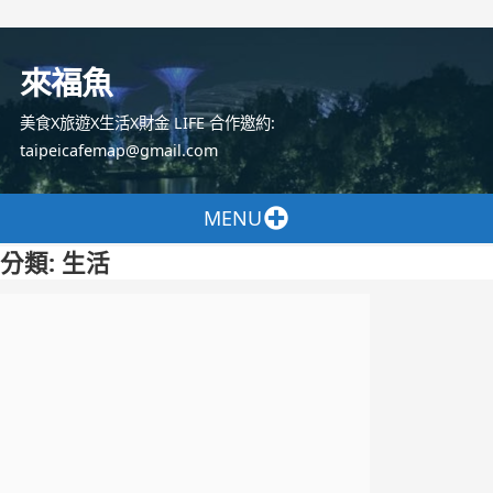
跳
至
來福魚
主
要
美食X旅遊X生活X財金 LIFE 合作邀約:
內
taipeicafemap@gmail.com
容
MENU
分類:
生活