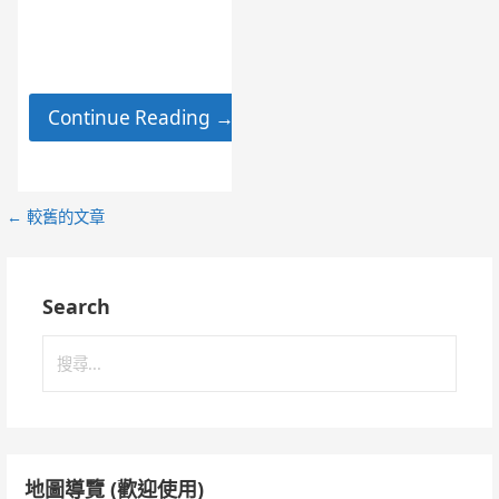
簡體中文 安卓手機
Windows 10)
Continue Reading →
文
←
較舊的文章
章
導
Search
覽
搜
尋
關
鍵
字:
地圖導覽 (歡迎使用)