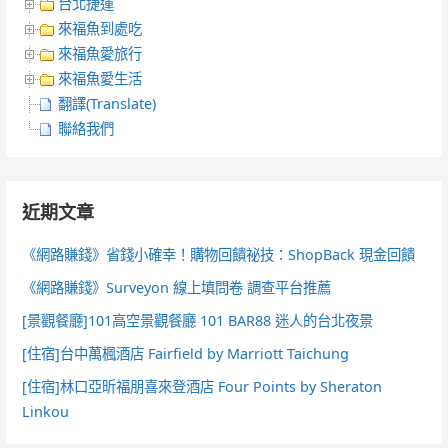
台北捷運
來福魚到處吃
來福魚愛旅行
來福魚愛生活
翻譯(Translate)
聯絡我們
近期文章
《網路賺錢》省錢小確幸！購物回饋祕技：ShopBack 現金回饋
《網路賺錢》Surveyon 線上填問卷 調查平台推薦
[景觀餐廳]101高空景觀餐廳 101 BAR88 迷人的台北夜景
[住宿]台中萬楓酒店 Fairfield by Marriott Taichung
[住宿]林口亞昕福朋喜來登酒店 Four Points by Sheraton
Linkou