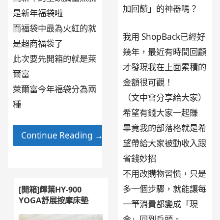
加回饋」的神器嗎？
是新年福袋啦
而福袋中最為火紅的就
我用 ShopBack已經好
是超商福袋了
幾年，最近有時間回顧
此次要先開箱的就是萊
才發現我在上面累積的
爾富
金額很可觀！
萊爾富今年福袋分為兩
（文中會分享給大家）
種
希望有錢大家一起賺
畢竟我的部落格就是希
Continue Reading →
望帶給大家被動收入跟
省錢妙招
不用改購物習慣，只是
多一個步驟，就能讓每
[開箱]輝葉HY-900
YOGA舒展按摩床墊
一筆消費都變成「現
金」回到戶頭。