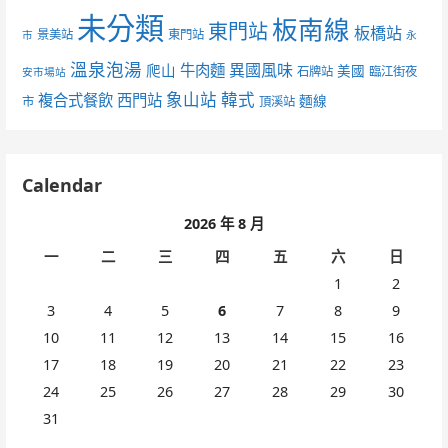
未分類
板南線
東門站
板橋站
景美站
東門站
市
永
溫泉泡湯
異國風味
爬山
牛肉麵
美國
石牌站
臨江街夜
安市場站
象山站
韓式
複合式餐飲
西門站
麵線
市
頂溪站
Calendar
2026 年 8 月
一
二
三
四
五
六
日
1
2
3
4
5
6
7
8
9
10
11
12
13
14
15
16
17
18
19
20
21
22
23
24
25
26
27
28
29
30
31