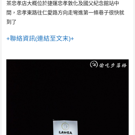
茶忠孝店大概位於捷運忠孝敦化及國父紀念館站中
間，忠孝東路往仁愛路方向走彎進第一條巷子很快就
到了
+聯絡資訊(連結至文末)+