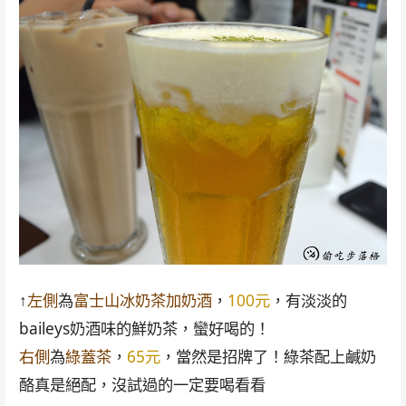
↑
左側
為
富士山冰奶茶加奶酒
，
100元
，有淡淡的
baileys奶酒味的鮮奶茶，蠻好喝的！
右側
為
綠蓋茶
，
65元
，當然是招牌了！綠茶配上鹹奶
酪真是絕配，沒試過的一定要喝看看