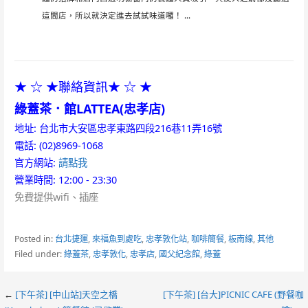
這間店，所以就決定進去試試味道囉！ ...
★ ☆ ★聯絡資訊★ ☆ ★
綠蓋茶．館LATTEA(忠孝店)
地址: 台北市大安區忠孝東路四段216巷11弄16號
電話: (02)8969-1068
官方網站:
請點我
營業時間: 12:00 - 23:30
免費提供wifi、插座
Posted in:
台北捷運
,
來福魚到處吃
,
忠孝敦化站
,
咖啡簡餐
,
板南線
,
其他
Filed under:
綠蓋茶
,
忠孝敦化
,
忠孝店
,
國父紀念館
,
綠蓋
Post
←
[下午茶] [中山站]天空之橋
[下午茶] [台大]PICNIC CAFE (野餐咖