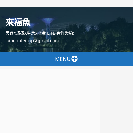
跳
至
來福魚
主
要
美食X旅遊X生活X財金 LIFE 合作邀約:
內
taipeicafemap@gmail.com
容
MENU