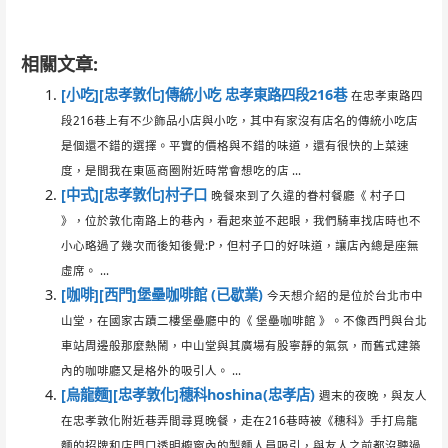
綠蓋茶．館LATTEA
相關文章:
[小吃][忠孝敦化]傳統小吃 忠孝東路四段216巷
在忠孝東路四
段216巷上有不少飾品小店與小吃，其中有家沒有店名的傳統小吃店
是個還不錯的選擇。平實的價格與不錯的味道，還有很快的上菜速
度，是間我在東區商圈附近時常會想吃的店 ...
[中式][忠孝敦化]村子口
晚餐來到了久違的眷村餐廳《 村子口
》，位於敦化南路上的巷內，看起來並不起眼，我們騎車找店時也不
小心略過了幾次而後知後覺:P，但村子口的好味道，讓店內總是座無
虛席。 ...
[咖啡][西門]堡壘咖啡館 (已歇業)
今天想介紹的是位於台北市中
山堂，在國家古蹟二樓堡壘廳中的《 堡壘咖啡館 》。不像西門與台北
車站周邊般那麼熱鬧，中山堂與其廣場有股寧靜的氣氛，而舊式建築
內的咖啡廳又是格外的吸引人。 ...
[烏龍麵][忠孝敦化]穗科hoshina(忠孝店)
週末的夜晚，與友人
在忠孝敦化附近巷弄間尋覓晚餐，走在216巷時被《穗科》手打烏龍
麵的招牌和店門口透明櫥窗內的製麵人員吸引，與友人之前都沒聽過