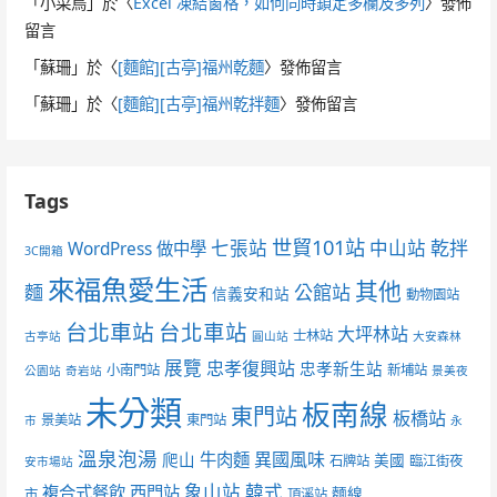
「
小菜鳥
」於〈
Excel 凍結窗格，如何同時鎖定多欄及多列
〉發佈
留言
「
蘇珊
」於〈
[麵館][古亭]福州乾麵
〉發佈留言
「
蘇珊
」於〈
[麵館][古亭]福州乾拌麵
〉發佈留言
Tags
世貿101站
七張站
中山站
乾拌
WordPress 做中學
3C開箱
來福魚愛生活
其他
麵
公館站
信義安和站
動物園站
台北車站
台北車站
大坪林站
士林站
古亭站
圓山站
大安森林
展覽
忠孝復興站
忠孝新生站
小南門站
新埔站
公園站
奇岩站
景美夜
未分類
板南線
東門站
板橋站
景美站
東門站
市
永
溫泉泡湯
異國風味
爬山
牛肉麵
美國
石牌站
臨江街夜
安市場站
象山站
韓式
複合式餐飲
西門站
麵線
市
頂溪站