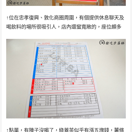
↑位在忠孝復興、敦化商圈周圍，有個提供休息聊天及
喝飲料的場所很吸引人，店內還蠻寬敞的，座位頗多
↑點單，有陣子沒喝了，綠蓋茶似乎有漲五塊錢，薯條