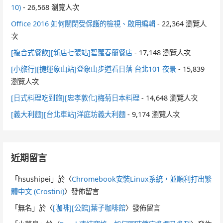
10)
- 26,568 瀏覽人次
Office 2016 如何關閉受保護的檢視、啟用編輯
- 22,364 瀏覽人
次
[複合式餐飲][新店七張站]碧蘿春簡餐店
- 17,148 瀏覽人次
[小旅行][捷運象山站]登象山步道看日落 台北101 夜景
- 15,839
瀏覽人次
[日式料理吃到飽][忠孝敦化]梅菊日本料理
- 14,648 瀏覽人次
[義大利麵][台北車站]洋庭坊義大利麵
- 9,174 瀏覽人次
近期留言
「
hsushipei
」於〈
Chromebook安裝Linux系統，並順利打出繁
體中文 (Crostini)
〉發佈留言
「
無名
」於〈
[咖啡][公館]葉子咖啡館
〉發佈留言