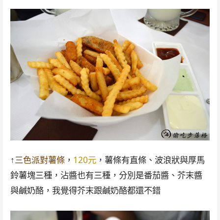
↑
三色派對薯條
，
120元
，薯條有直條、波浪狀與厚馬
鈴薯塊三種，沾醬也有三種，分別是番茄醬、芥末醬
與鹹奶酪，我覺得芥末跟鹹奶酪都還不錯