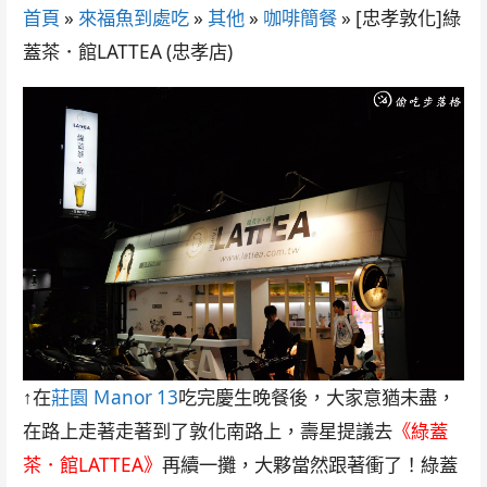
首頁
»
來福魚到處吃
»
其他
»
咖啡簡餐
»
[忠孝敦化]綠
蓋茶．館LATTEA (忠孝店)
↑在
莊園 Ｍanor 13
吃完慶生晚餐後，大家意猶未盡，
在路上走著走著到了敦化南路上，壽星提議去
《
綠蓋
茶．館LATTEA
》
再續一攤，大夥當然跟著衝了！綠蓋