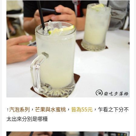
↑
汽泡系列
，
芒果與水蜜桃
，
皆為55元
，乍看之下分不
太出來分別是哪種