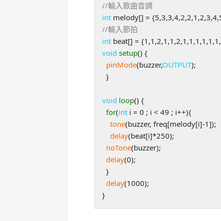
//輸入歌曲音調
int
//輸入節拍
int
void
setup
() {

pinMode
(buzzer,
OUTPUT
);

  }

void
loop
() {

for
(
int
 i = 0 ; i < 49 ; i++){

tone
(buzzer, freq[melody[i]-1]);

delay
(beat[i]*250); 

noTone
(buzzer);

delay
(0);

  }

delay
(1000);

}