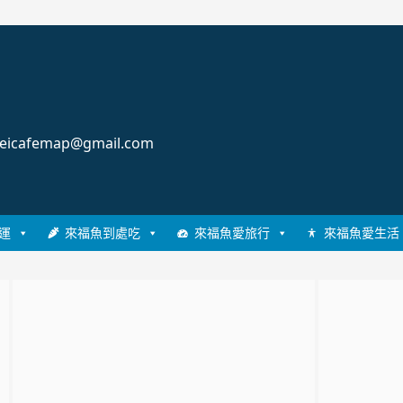
cafemap@gmail.com
運
來福魚到處吃
來福魚愛旅行
來福魚愛生活