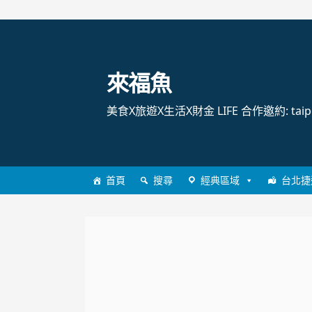
跳
至
主
來福魚
要
內
美食X旅遊X生活X財金 LIFE 合作邀約: taipei
容
首頁
搜尋
經典區域
台北捷