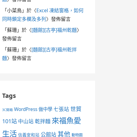
「
小菜鳥
」於〈
Excel 凍結窗格，如何
同時鎖定多欄及多列
〉發佈留言
「
蘇珊
」於〈
[麵館][古亭]福州乾麵
〉
發佈留言
「
蘇珊
」於〈
[麵館][古亭]福州乾拌
麵
〉發佈留言
Tags
世貿
七張站
WordPress 做中學
3C開箱
來福魚愛
101站
中山站
乾拌麵
生活
其他
公館站
信義安和站
動物園