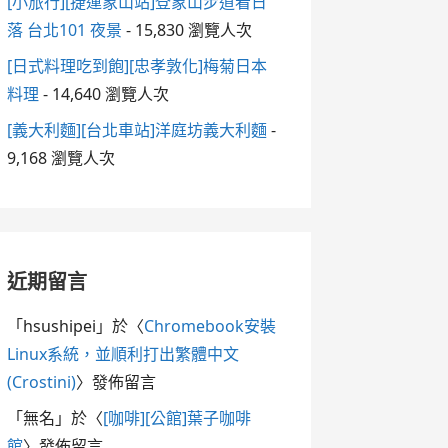
[小旅行][捷運象山站]登象山步道看日
落 台北101 夜景
- 15,830 瀏覽人次
[日式料理吃到飽][忠孝敦化]梅菊日本
料理
- 14,640 瀏覽人次
[義大利麵][台北車站]洋庭坊義大利麵
-
9,168 瀏覽人次
近期留言
「
hsushipei
」於〈
Chromebook安裝
Linux系統，並順利打出繁體中文
(Crostini)
〉發佈留言
「
無名
」於〈
[咖啡][公館]葉子咖啡
館
〉發佈留言