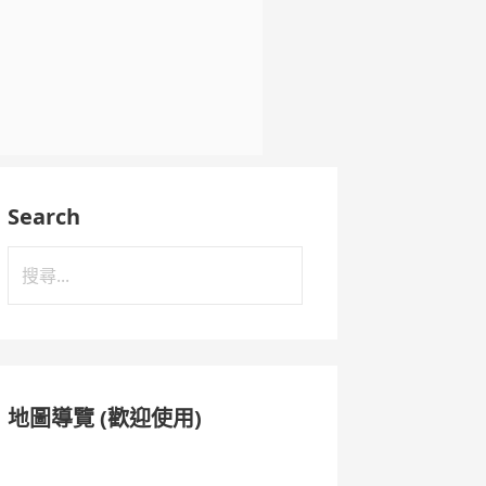
Search
搜
尋
關
鍵
字:
地圖導覽 (歡迎使用)