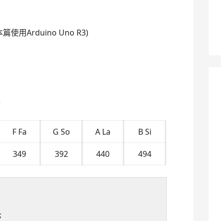
本篇使用Arduino Uno R3)
)
F Fa
G So
A La
B Si
349
392
440
494