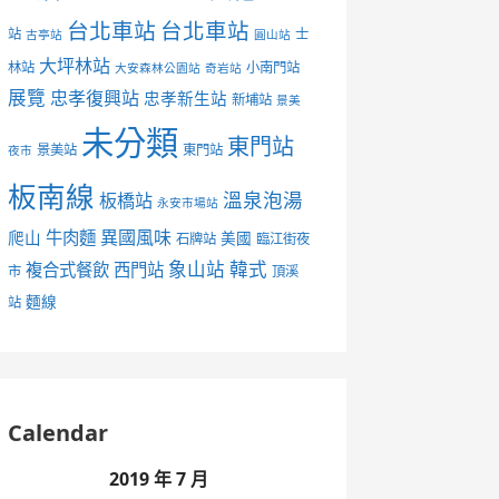
台北車站
台北車站
站
士
古亭站
圓山站
大坪林站
林站
小南門站
大安森林公園站
奇岩站
展覽
忠孝復興站
忠孝新生站
新埔站
景美
未分類
東門站
景美站
東門站
夜市
板南線
溫泉泡湯
板橋站
永安市場站
異國風味
爬山
牛肉麵
美國
石牌站
臨江街夜
象山站
韓式
複合式餐飲
西門站
市
頂溪
麵線
站
Calendar
2019 年 7 月